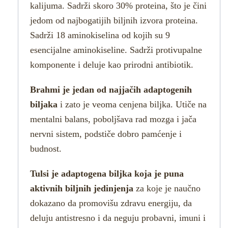
kalijuma. Sadrži skoro 30% proteina, što je čini
jedom od najbogatijih biljnih izvora proteina.
Sadrži 18 aminokiselina od kojih su 9
esencijalne aminokiseline. Sadrži protivupalne
komponente i deluje kao prirodni antibiotik.
Brahmi je jedan od najjačih adaptogenih
biljaka
i zato je veoma cenjena biljka. Utiče na
mentalni balans, poboljšava rad mozga i jača
nervni sistem, podstiče dobro pamćenje i
budnost.
Tulsi je adaptogena biljka koja je puna
aktivnih biljnih jedinjenja
za koje je naučno
dokazano da promovišu zdravu energiju, da
deluju antistresno i da neguju probavni, imuni i