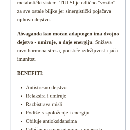
metabolički sistem. TULSI je odlično "vozilo"
za sve ostale biljke jer sinergistički pojačava
njihovo dejstvo.
Ašvaganda kao moćan adaptogen ima dvojno
dejstvo - umiruje, a daje energiju
. Snižava
nivo hormona stresa, podstiče izdržljivost i jača
imunitet.
BENEFITI
:
Antistresno dejstvo
Relaksira i umiruje
Razbistrava misli
Podiže raspoloženje i energiju
Obiluje antioksidansima
Odličan je izvor vitamina i minerala