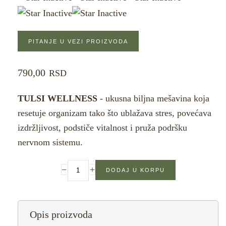
PITANJE U VEZI PROIZVODA
790,00
RSD
TULSI WELLNESS
- ukusna biljna mešavina koja
resetuje organizam tako što ublažava stres, povećava
izdržljivost, podstiče vitalnost i pruža podršku
nervnom sistemu.
−
+
Opis proizvoda