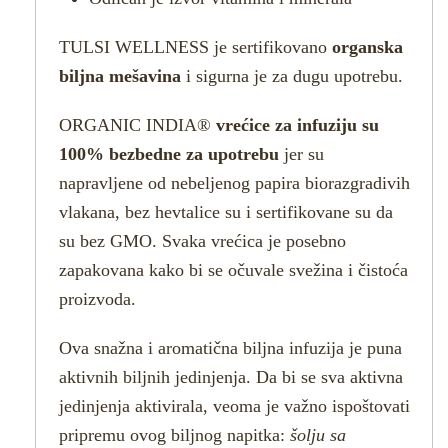
TULSI WELLNESS je sertifikovano
organska
biljna mešavina
i sigurna je za dugu upotrebu.
ORGANIC INDIA®
vrećice za infuziju su
100% bezbedne za upotrebu
jer su
napravljene od nebeljenog papira biorazgradivih
vlakana, bez hevtalice su i sertifikovane su da
su bez GMO. Svaka vrećica je posebno
zapakovana kako bi se očuvale svežina i čistoća
proizvoda.
Ova snažna i aromatična biljna infuzija je puna
aktivnih biljnih jedinjenja. Da bi se sva aktivna
jedinjenja aktivirala, veoma je važno ispoštovati
pripremu ovog biljnog napitka:
šolju sa