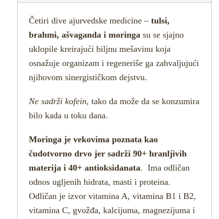
Četiri dive ajurvedske medicine –
tulsi,
brahmi, ašvaganda i moringa
su se sjajno
uklopile kreirajući biljnu mešavinu koja
osnažuje organizam i regeneriše ga zahvaljujući
njihovom sinergističkom dejstvu.
Ne sadrži kofein
, tako da može da se konzumira
bilo kada u toku dana.
Moringa je vekovima poznata kao
čudotvorno drvo jer sadrži 90+ hranljivih
materija i 40+ antioksidanata
. Ima odličan
odnos ugljenih hidrata, masti i proteina.
Odličan je izvor vitamina A, vitamina B1 i B2,
vitamina C, gvožđa, kalcijuma, magnezijuma i