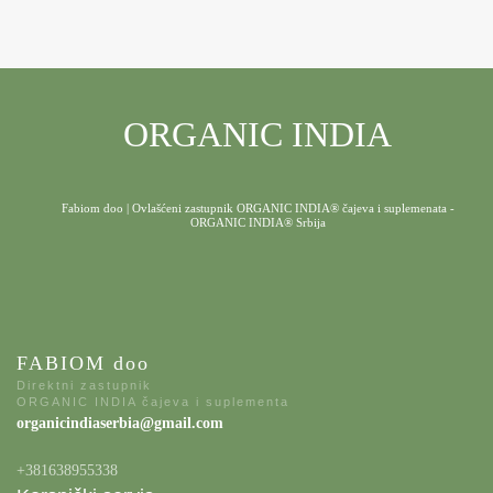
ORGANIC INDIA
Fabiom doo | Ovlašćeni zastupnik ORGANIC INDIA® čajeva i suplemenata -
ORGANIC INDIA® Srbija
FABIOM doo
Direktni zastupnik
ORGANIC INDIA čajeva i suplementa
organicindiaserbia@gmail.com
+381638955338