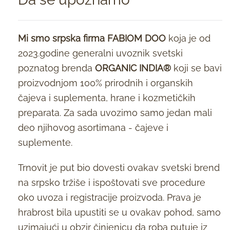
Mi smo srpska firma FABIOM DOO
koja je od
2023.godine generalni uvoznik svetski
poznatog brenda
ORGANIC INDIA®
koji se bavi
proizvodnjom 100% prirodnih i organskih
čajeva i suplementa, hrane i kozmetičkih
preparata. Za sada uvozimo samo jedan mali
deo njihovog asortimana - čajeve i
suplemente.
Trnovit je put bio dovesti ovakav svetski brend
na srpsko tržiše i ispoštovati sve procedure
oko uvoza i registracije proizvoda. Prava je
hrabrost bila upustiti se u ovakav pohod, samo
uzimajući u obzir činjenicu da roba putuje iz