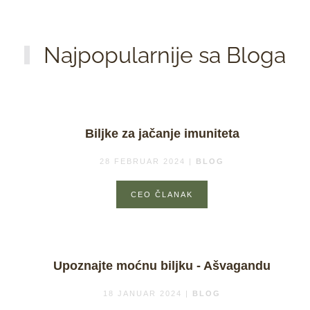
Najpopularnije sa Bloga
Biljke za jačanje imuniteta
28 FEBRUAR 2024
|
BLOG
CEO ČLANAK
Upoznajte moćnu biljku - Ašvagandu
18 JANUAR 2024
|
BLOG