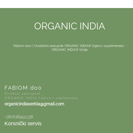
ORGANIC INDIA
Fabiom doo | Ovlašćeni zastupnik ORGANIC INDIA® čajeva i suplemenata -
ORGANIC INDIA® Srbija
FABIOM doo
Direktni zastupnik
ORGANIC INDIA čajeva i suplementa
organicindiaserbia@gmail.com
+381638955338
Korsnički servis