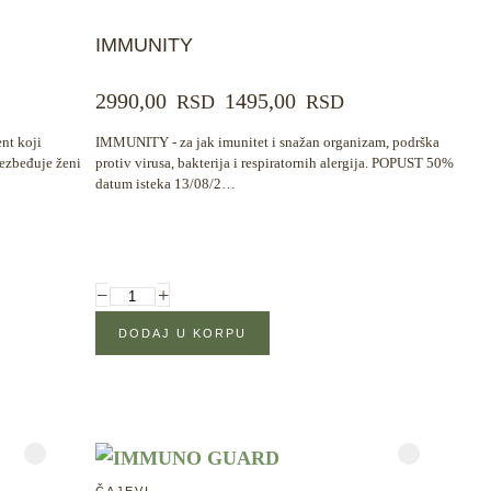
IMMUNITY
2990,00
1495,00
RSD
RSD
t koji
IMMUNITY - za jak imunitet i snažan organizam, podrška
bezbeđuje ženi
protiv virusa, bakterija i respiratornih alergija. POPUST 50%
datum isteka 13/08/2…
−
+
ČAJEVI