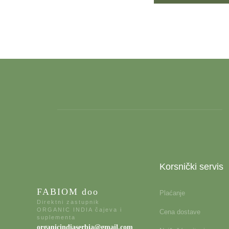
Korsnički servis
FABIOM doo
Plaćanje
Direktni zastupnik
ORGANIC INDIA čajeva i
Cena dostave
suplementa
organicindiaserbia@gmail.com