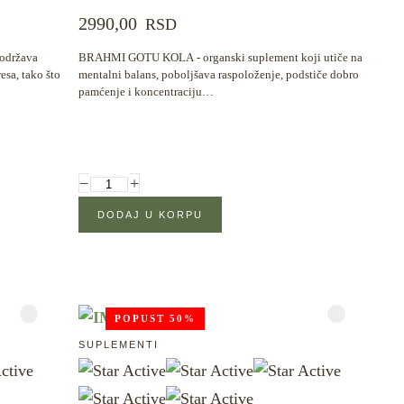
2990,00
RSD
održava
BRAHMI GOTU KOLA - organski suplement koji utiče na
esa, tako što
mentalni balans, poboljšava raspoloženje, podstiče dobro
pamćenje i koncentraciju…
−
+
POPUST 50%
SUPLEMENTI