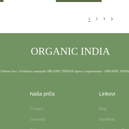
1
2
3
ORGANIC INDIA
Fabiom doo | Ovlašćeni zastupnik ORGANIC INDIA® čajeva i suplemenata - ORGANIC INDIA
Naša priča
Linkovi
O nama
Blog
O brendu
Sertifikati