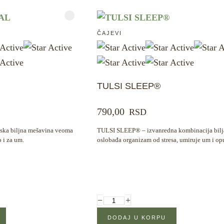
ČAJEVI
TULSI SLEEP®
790,00
RSD
ka biljna mešavina veoma
TULSI SLEEP® – izvanredna kombinacija bilj
o i za um.
oslobađa organizam od stresa, umiruje um i opu
−
+