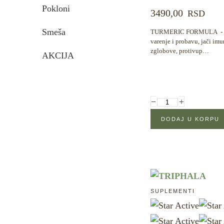
Pokloni
3490,00
RSD
Smeša
TURMERIC FORMULA - kurk
varenje i probavu, jači imu
zglobove, protivup…
AKCIJA
−
+
SUPLEMENTI