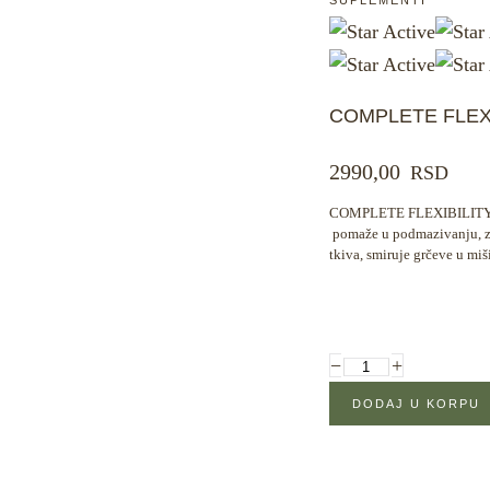
COMPLETE FLEXI
2990,00
RSD
COMPLETE FLEXIBILITY️® 
pomaže u podmazivanju, za
tkiva, smiruje grčeve u mi
−
+