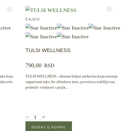
ČAJEVI
TULSI WELLNESS
790,00
RSD
aka koja
TULSI WELLNESS - ukusna biljna mešavina koja resetuje
šta telo.
organizam tako što ublažava stres, povećava izdržljivost,
podstiče vitalnost i pruža…
−
+