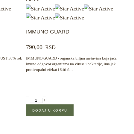
IMMUNO GUARD
790,00
RSD
PUST 50% rok
IMMUNO GUARD - organska biljna mešavina koja jača
imuno odgovor organizma na viruse i bakterije, ima jak
protivupalni efekat i štiti ć…
−
+