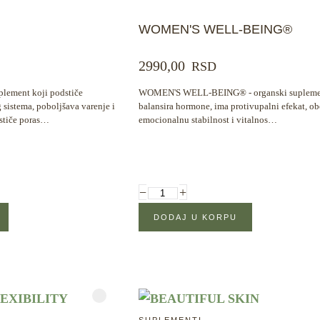
WOMEN'S WELL-BEING®
2990,00
RSD
lement koji podstiče
WOMEN'S WELL-BEING® - organski suplemen
 sistema, poboljšava varenje i
balansira hormone, ima protivupalni efekat, o
dstiče poras…
emocionalnu stabilnost i vitalnos…
−
+
SUPLEMENTI