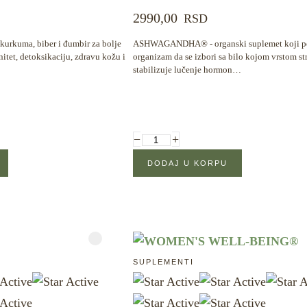
2990,00
RSD
uma, biber i đumbir za bolje
ASHWAGANDHA® - organski suplemet koji p
nitet, detoksikaciju, zdravu kožu i
organizam da se izbori sa bilo kojom vrstom str
stabilizuje lučenje hormon…
−
+
SUPLEMENTI