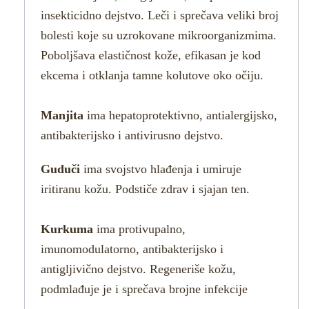
insekticidno dejstvo. Leči i sprečava veliki broj
bolesti koje su uzrokovane mikroorganizmima.
Poboljšava elastičnost kože, efikasan je kod
ekcema i otklanja tamne kolutove oko očiju.
Manjita
ima hepatoprotektivno, antialergijsko,
antibakterijsko i antivirusno dejstvo.
Guduči
ima svojstvo hlađenja i umiruje
iritiranu kožu. Podstiče zdrav i sjajan ten.
Kurkuma
ima protivupalno,
imunomodulatorno, antibakterijsko i
antigljivično dejstvo. Regeneriše kožu,
podmlađuje je i sprečava brojne infekcije