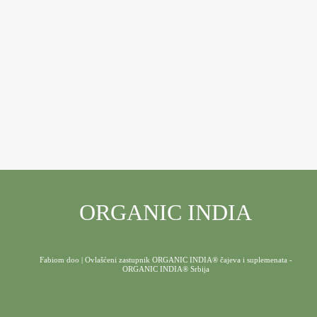
ORGANIC INDIA
Fabiom doo | Ovlašćeni zastupnik ORGANIC INDIA® čajeva i suplemenata -
ORGANIC INDIA® Srbija