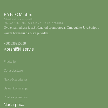
FABIOM doo
Direktni zastupnik
ORGANIC INDIA čajeva i suplementa
Ova email adresa je zaštićena od spambotova. Omogućite JavaScript u
vašem brauzeru da biste je videli.
+381638955338
Korsnički servis
Plaćanje
Cena dostave
Najčešća pitanja
Uslovi korišćenja
Politika privatnosti
Naša priča