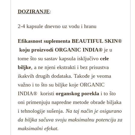
DOZIRANJE
:
2-4 kapsule dnevno uz vodu i hranu
Efikasnost suplementa BEAUTIFUL SKIN®
koju proizvodi ORGANIC INDIA®
je u
tome što su sastav kapsula isključivo
cele
biljke
, a ne njeni ekstrakti i bez prisustva
ikakvih drugih dodataka. Takođe je veoma
važno i to što su biljke koje ORGANIC
INDIA® koristi
organskog porekla
i to što
oni primenjuju napredne metode obrade biljaka
i tehnologije sušenja.
Na taj način je osigurano
da biljka sačuva svoju maksimalnu potenciju za
maksimalni efekat.