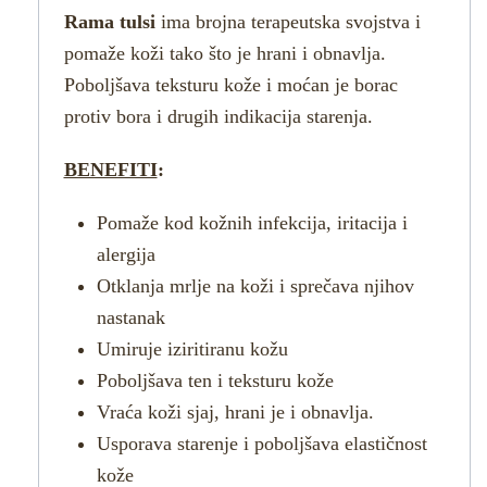
Rama tulsi
ima brojna terapeutska svojstva i
pomaže koži tako što je hrani i obnavlja.
Poboljšava teksturu kože i moćan je borac
protiv bora i drugih indikacija starenja.
BENEFITI
:
Pomaže kod kožnih infekcija, iritacija i
alergija
Otklanja mrlje na koži i sprečava njihov
nastanak
Umiruje iziritiranu kožu
Poboljšava ten i teksturu kože
Vraća koži sjaj, hrani je i obnavlja.
Usporava starenje i poboljšava elastičnost
kože