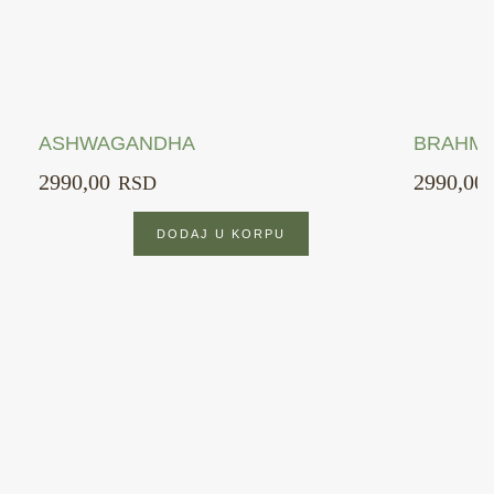
ASHWAGANDHA
BRAHMI
2990,00
2990,00
RSD