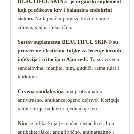
BEAUTIFUL SKIN® je organski suplement
koji prečišćava krv i balansira endokrini
sistem.
Na taj način pomaže koži da bude
zdrava, sjajna i elastična.
Sastav suplementa BEAUTIFUL SKIN® su
proverene i testirane biljke za lečenje kožnih
infekcija i iritacija u Ajurvedi
. To su: crvena
sandalovina, manjita, nim, guduči, rama tulsi i
kurkuma.
Crvena sandalovina
ima protivupalno,
antivirusno, antikancerogeno dejstvo. Koriguje
tamne mrlje na koži i ujednačuje ten.
Nim
je biljka koja je moćan čistač krvi. Ima
antibakterijsko, antigljivično, antiparazitno i