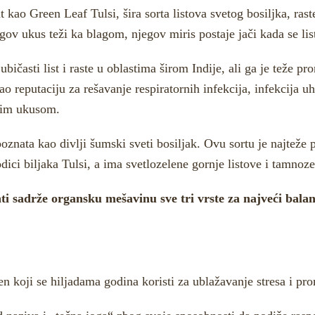
t kao Green Leaf Tulsi, šira sorta listova svetog bosiljka, ras
ov ukus teži ka blagom, njegov miris postaje jači kada se lis
jubičasti list i raste u oblastima širom Indije, ali ga je teže p
kao reputaciju za rešavanje respiratornih infekcija, infekcija 
rkim ukusom.
poznata kao divlji šumski sveti bosiljak. Ovu sortu je najteže 
ici biljaka Tulsi, a ima svetlozelene gornje listove i tamnoze
ti sadrže organsku mešavinu sve tri vrste za najveći bala
en koji se hiljadama godina koristi za ublažavanje stresa i pr