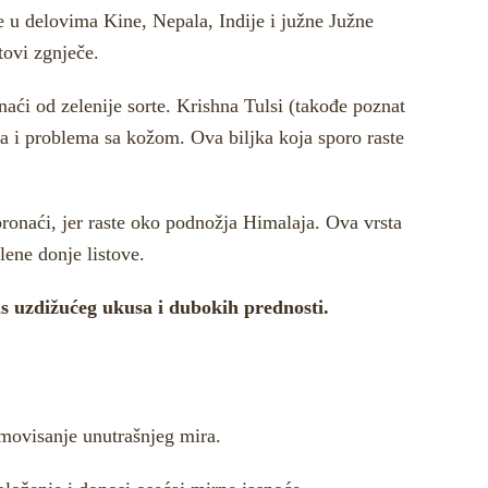
te u delovima Kine, Nepala, Indije i južne Južne
tovi zgnječe.
ronaći od zelenije sorte. Krishna Tulsi (takođe poznat
uha i problema sa kožom. Ova biljka koja sporo raste
pronaći, jer raste oko podnožja Himalaja. Ova vrsta
lene donje listove.
ns uzdižućeg ukusa i dubokih prednosti.
omovisanje unutrašnjeg mira.