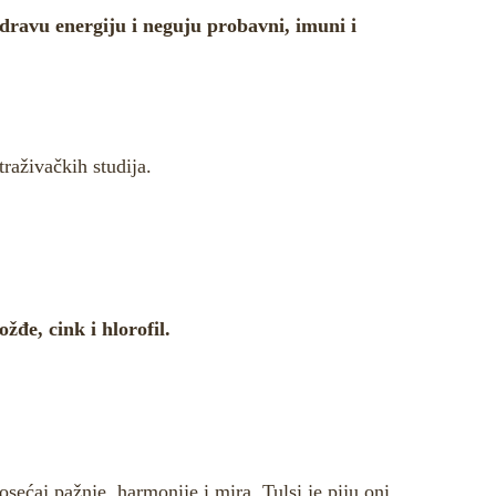
zdravu energiju i neguju probavni, imuni i
straživačkih studija.
žđe, cink i hlorofil.
ećaj pažnje, harmonije i mira. Tulsi je piju oni