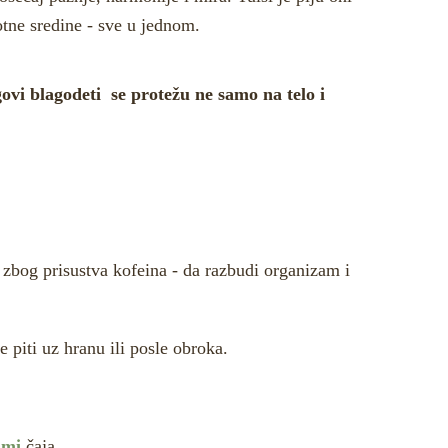
otne sredine - sve u jednom.
govi blagodeti se protežu ne samo na telo i
u zbog prisustva kofeina - da razbudi organizam i
 piti uz hranu ili posle obroka.
hmi
čaja.