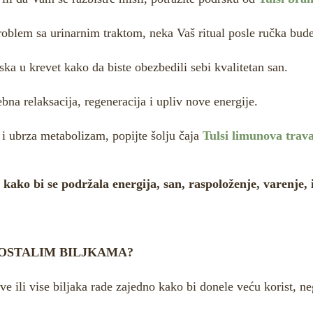
roblem sa urinarnim traktom, neka Vaš ritual posle ručka bud
ska u krevet kako da biste obezbedili sebi kvalitetan san.
bna relaksacija, regeneracija i upliv nove energije.
 i ubrza metabolizam, popijte šolju čaja
Tulsi limunova trav
 kako bi se podržala energija, san, raspoloženje, varenje, 
 OSTALIM BILJKAMA?
 dve ili vise biljaka rade zajedno kako bi donele veću korist, 