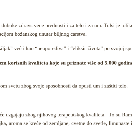
 duboke zdravstvene prednosti i za telo i za um. Tulsi je toli
acijom božanskog unutar biljnog carstva.
siljak” već i kao “neuporediva” i “eliksir života” po svojoj sp
ljem korisnih kvaliteta koje su priznate više od 5.000 god
om svetu zbog svoje sposobnosti da opusti um i zaštiti telo.
jčešće uzgajaju zbog njihovog terapeutskog kvaliteta. To su Ra
jka, aroma se kreće od zemljane, cvetne do svetle, limunaste i