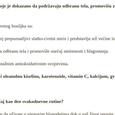
a koje je dokazano da podržavaju odbranu tela, promovišu 
vetog bosiljka su:
oj prepoznatljivi slatko-cvetni miris i predstavlja srž većine i
a odbranu tela i promoviše osećaj smirenosti i blagostanja.
snažnim antioksidativnim svojstvima.
 i oleanolnu kiselinu, karotenoide, vitamin C, kalcijum, gvo
j kao deo svakodnevne rutine?
in da uživate u njegovim blagodetima dok u vaš život unosite os