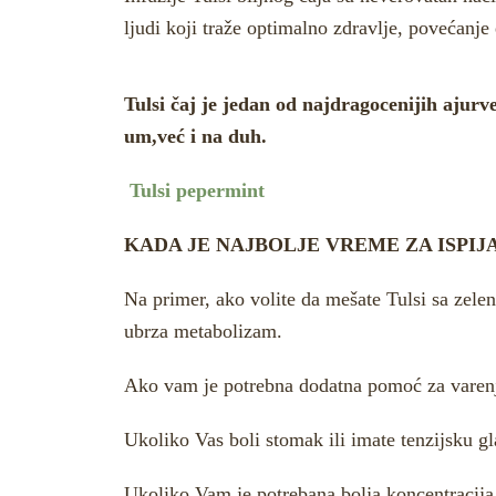
ljudi koji traže optimalno zdravlje, povećanj
Tulsi čaj je jedan od najdragocenijih ajurv
um,već i na duh.
Tulsi pepermint
KADA JE NAJBOLJE VREME ZA ISPIJ
Na primer, ako volite da mešate Tulsi sa zele
ubrza metabolizam.
Ako vam je potrebna dodatna pomoć za varen
Ukoliko Vas boli stomak ili imate tenzijsku g
Ukoliko Vam je potrebana bolja koncentracija 